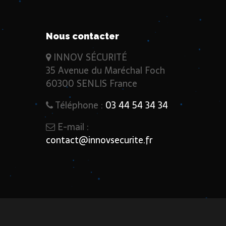
Nous contacter
INNOV SÉCURITÉ
35 Avenue du Maréchal Foch
60300 SENLIS France
Téléphone :
03 44 54 34 34
E-mail :
contact@innovsecurite.fr