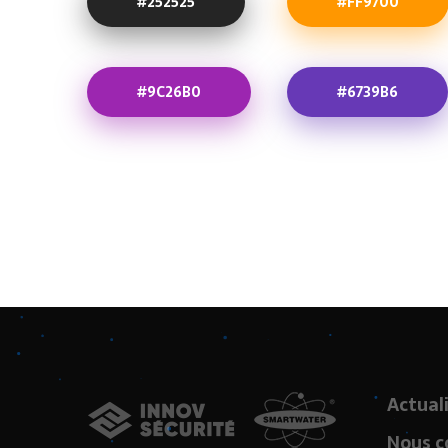
#252525
#FF9700
#9C26B0
#6739B6
Actual
Nous c