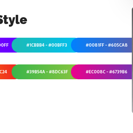
Style
00FF
#1CBBB4 - #00BFF3
#0081FF - #605CA8
1C24
#39B54A - #8DC63F
#EC008C - #6739B6