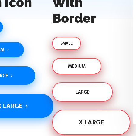
 Icon
With
Border
SMALL
UM
MEDIUM
RGE
LARGE
X LARGE
X LARGE