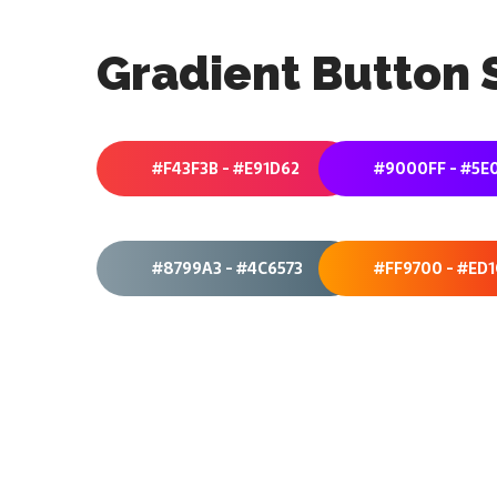
Gradient Button 
#F43F3B - #E91D62
#9000FF - #5E
#8799A3 - #4C6573
#FF9700 - #ED