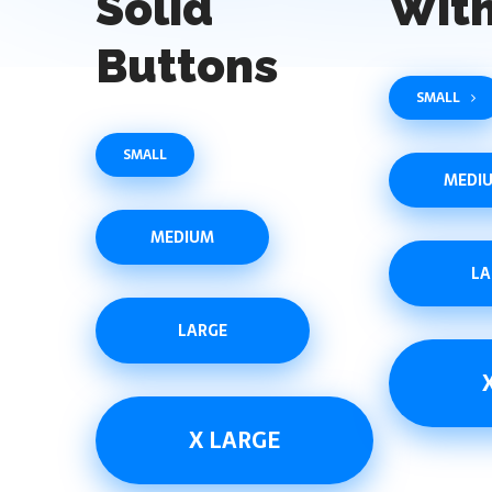
Solid
With
Buttons
SMALL
SMALL
MEDI
MEDIUM
LA
LARGE
X LARGE