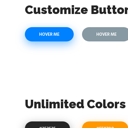
Customize Button
HOVER ME
HOVER ME
Unlimited Colors