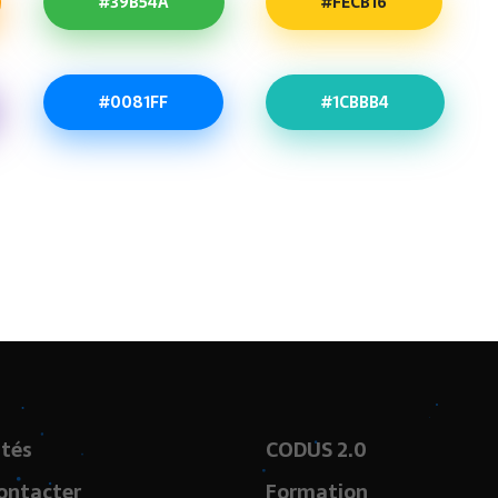
#39B54A
#FECB16
#0081FF
#1CBBB4
ités
CODUS 2.0
ontacter
Formation