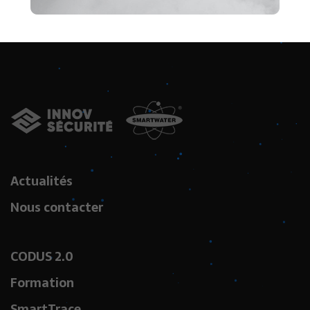
Actualités
Nous contacter
CODUS 2.0
Formation
SmartTrace