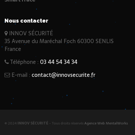
Nous contacter
INNOV SÉCURITÉ
35 Avenue du Maréchal Foch 60300 SENLIS
France
Téléphone :
03 44 54 34 34
E-mail :
contact@innovsecurite.fr
© 2024
INNOV SÉCURITÉ
- Tous droits réservés
Agence Web MentalWorks