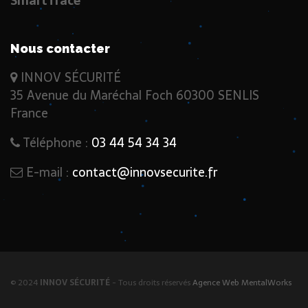
SmartTrace
Nous contacter
INNOV SÉCURITÉ
35 Avenue du Maréchal Foch 60300 SENLIS
France
Téléphone :
03 44 54 34 34
E-mail :
contact@innovsecurite.fr
© 2024
INNOV SÉCURITÉ
- Tous droits réservés
Agence Web MentalWorks